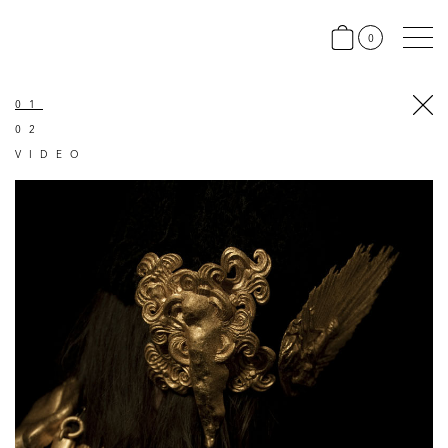
0
01
02
VIDEO