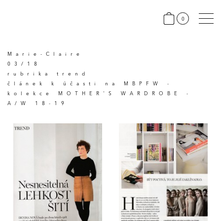
0
Marie-Claire
03/18
rubrika trend
článek k účasti na MBPFW -
kolekce MOTHER'S WARDROBE -
A/W 18-19