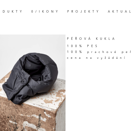
ODUKTY
0/IKONY
PROJEKTY
AKTUA
PÉŘOVÁ KUKLA
100% PES
100% prachové pe
cena na vyžádání