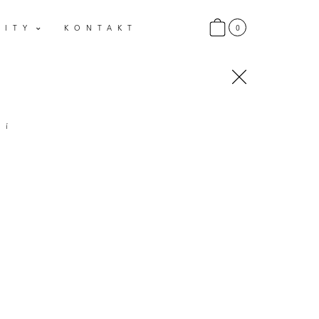
0
LITY
KONTAKT
ří