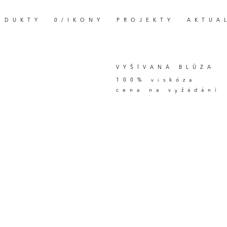
ODUKTY
0/IKONY
PROJEKTY
AKTUA
VYŠÍVANÁ BLŮZA
100% viskóza
cena na vyžádání