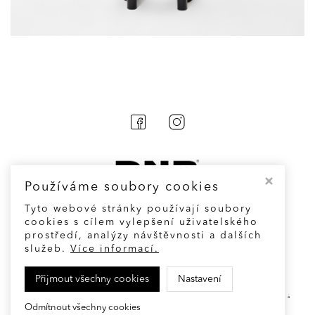
Používáme soubory cookies
Tyto webové stránky používají soubory
cookies s cílem vylepšení uživatelského
prostředí, analýzy návštěvnosti a dalších
Cookies
služeb.
Více informací.
Přijmout všechny cookies
Nastavení
© Fashion and accessories designed by
Denisa Nová
Odmítnout všechny cookies