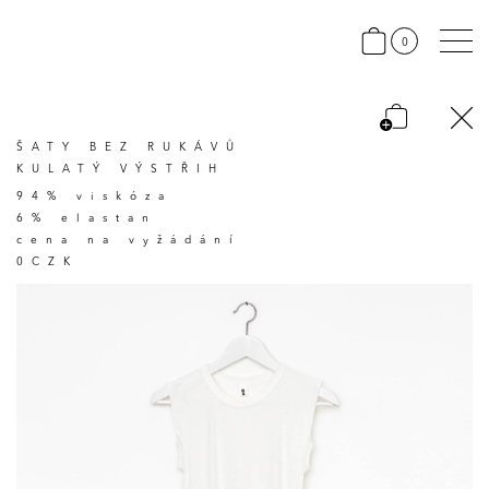
0
ŠATY BEZ RUKÁVŮ
KULATÝ VÝSTŘIH
94% viskóza
6% elastan
cena na vyžádání
0CZK