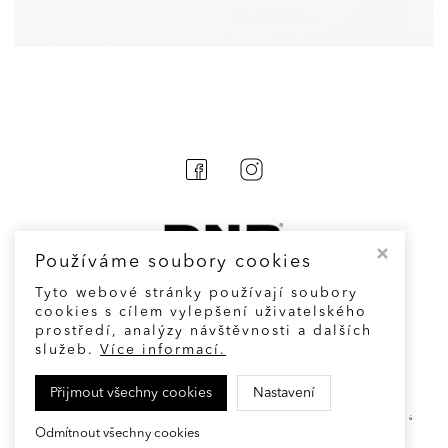
Používáme soubory cookies
Tyto webové stránky používají soubory
cookies s cílem vylepšení uživatelského
prostředí, analýzy návštěvnosti a dalších
Cookies
služeb.
Více informací.
Přijmout všechny cookies
Nastavení
© Fashion and accessories designed by
Denisa Nová
Odmítnout všechny cookies