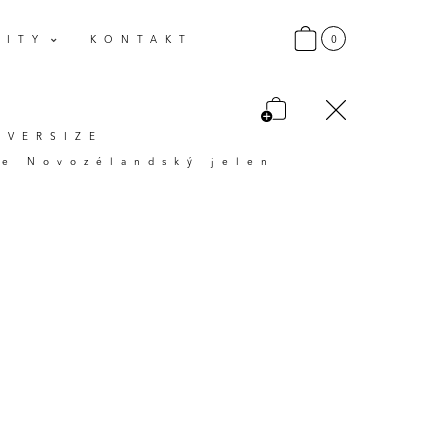
0
LITY
KONTAKT
OVERSIZE
že Novozélandský jelen