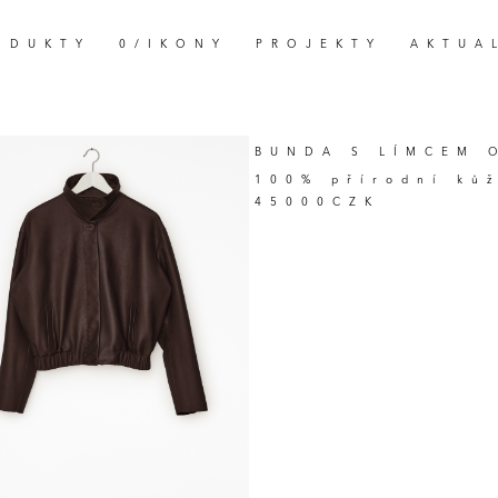
ODUKTY
0/IKONY
PROJEKTY
AKTUA
BUNDA S LÍMCEM 
100% přírodní ků
45000CZK