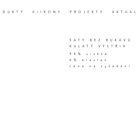
ODUKTY
0/IKONY
PROJEKTY
AKTUA
ŠATY BEZ RUKÁVŮ
KULATÝ VÝSTŘIH
94% viskźa
6% elastan
cena na vyžádání