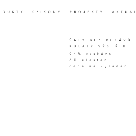
ODUKTY
0/IKONY
PROJEKTY
AKTUA
ŠATY BEZ RUKÁVŮ
KULATÝ VÝSTŘIH
94% viskóza
6% elastan
cena na vyžádání