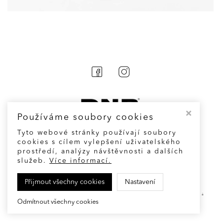
Používáme soubory cookies
Tyto webové stránky používají soubory
cookies s cílem vylepšení uživatelského
prostředí, analýzy návštěvnosti a dalších
Cookies
služeb.
Více informací.
Přijmout všechny cookies
Nastavení
© Fashion and accessories designed by
Denisa Nová
Odmítnout všechny cookies