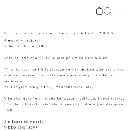
0
Videoprojekce Designblok 2009
0 model v projekci
video, 2:54 min., 2009
Kolekce DNB A/W 09-10 je protipólem kolekce S/S 09.
Při práci jsem se řídila zásadou nemísit mužské a ženské prvky
v jednom oděvu. Pracovala jsem s nesourodými strukturami
materiálů.
Použila jsem vzory a tisky, mnohobarevné látky.
V kolekci uplatňuji metodu kontrastů, například: široké x úzké,
přírodní x hi-tech materiály. Ručně šité holínky jsou designem
DNB.
1-6 Expozice modelu
VIDEO (6X), 2009