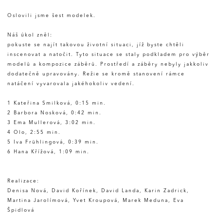
Oslovili jsme šest modelek.
Náš úkol zněl:
pokuste se najít takovou životní situaci, jíž byste chtěli
inscenovat a natočit. Tyto situace se staly podkladem pro výběr
modelů a kompozice záběrů. Prostředí a záběry nebyly jakkoliv
dodatečně upravovány. Režie se kromě stanovení rámce
natáčení vyvarovala jakéhokoliv vedení.
1 Kateřina Smilková, 0:15 min.
2 Barbora Nosková, 0:42 min.
3 Ema Mullerová, 3:02 min.
4 Olo, 2:55 min.
5 Iva Frühlingová, 0:39 min.
6 Hana Křížová, 1:09 min.
Realizace:
Denisa Nová, David Kořínek, David Landa, Karin Zadrick,
Martina Jarolímová, Yvet Kroupová, Marek Meduna, Eva
Špidlová