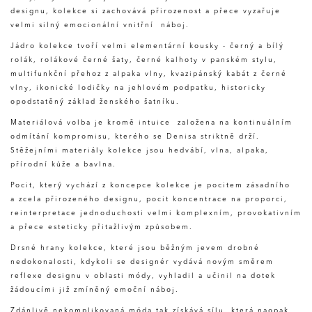
designu, kolekce si zachovává přirozenost a přece vyzařuje
velmi silný emocionální vnitřní náboj.
Jádro kolekce tvoří velmi elementární kousky - černý a bílý
rolák, rolákové černé šaty, černé kalhoty v panském stylu,
multifunkční přehoz z alpaka vlny, kvazipánský kabát z černé
vlny, ikonické lodičky na jehlovém podpatku, historicky
opodstatěný základ ženského šatníku.
Materiálová volba je kromě intuice založena na kontinuálním
odmítání kompromisu, kterého se Denisa striktně drží.
Stěžejními materiály kolekce jsou hedvábí, vlna, alpaka,
přírodní kůže a bavlna.
Pocit, který vychází z koncepce kolekce je pocitem zásadního
a zcela přirozeného designu, pocit koncentrace na proporci,
reinterpretace jednoduchosti velmi komplexním, provokativním
a přece esteticky přitažlivým způsobem.
Drsné hrany kolekce, které jsou běžným jevem drobné
nedokonalosti, kdykoli se designér vydává novým směrem
reflexe designu v oblasti módy, vyhladil a učinil na dotek
žádoucími již zmíněný emoční náboj.
Zdánlivě nekomplikovaná móda tak získává sílu, která naopak