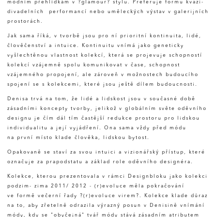
módním přehlídkám v ?glamour? stylu. Preferuje formu kvazi-
divadelních performancí nebo uměleckých výstav v galerijních
prostorách.
Jak sama říká, v tvorbě jsou pro ní prioritní kontinuita, lidé,
člověčenství a intuice. Kontinuitu vnímá jako geneticky
vyšlechtěnou vlastnost kolekcí, která se projevuje schopností
kolekcí vzájemně spolu komunikovat v čase, schopnost
vzájemného propojení, ale zároveň v možnostech budoucího
spojení se s kolekcemi, které jsou ještě dílem budoucnosti.
Denisa trvá na tom, že lidé a lidskost jsou v současné době
zásadními koncepty tvorby, jelikož v globálním světe oděvního
designu je čím dál tím častější redukce prostoru pro lidskou
individualitu a její vyjádření. Ona sama vždy před módu
na první místo klade člověka, lidskou bytost.
Opakovaně se staví za svou intuici a vizionářský přístup, které
označuje za prapodstatu a základ role oděvního designéra.
Kolekce, kterou prezentovala v rámci Designbloku jako kolekci
podzim- zima 2011/ 2012 - (r)evoluce měla pokračování
ve formě večerní řady ?(r)evoluce virem?. Kolekce klade důraz
na to, aby zřetelně odrazila výrazný posun v Denisině vnímání
módy, kdy se "obyčejná" tvář módy stává zásadním atributem