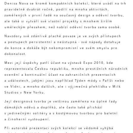
Denisa Nova se kromě kompaktních kolekcí, které uvádí na trh
pravidelně dvakrát ročně, podílí na mnoha aktivitách,
zaměřených v první řadě na současný design a oděvní tvorbu,
ale také si vytváří své vlastní projekty s mnohem širším
uměleckým přesahem, než nabízí oděvní tvorba sama osobě.
Navzdory své zdánlivě plaché povaze je ve svých přístupech
a postupech persistentní a neústupná - své nápady dotahuje
do konce a dokáže být nekompromisní ve svém smyslu pro
dokonalost.
Mezi její úspěchy patří účast na výstavě Expo 2010, kde
reprezentovala Českou republiku, mnoho prestižních národních
ocenění a kontinuální účast na zahraničních prezentacích
a událostech, jakými jsou například Týden módy v Paříži nebo
ve Vídni, a mnoho dalších, ale i výjimečná přehlídka v Milk
Studios v New Yorku.
Její designová tvorba je vetšinou zaměřena na úplné řady
dámských oděvů a doplňků, ale často také přichází
s jedinečnými solitéry a s kostýmovou tvorbou pro baletní
a činoherní vystoupení.
Při autorské prezentaci svých kolekcí se vědomě vyhýbá