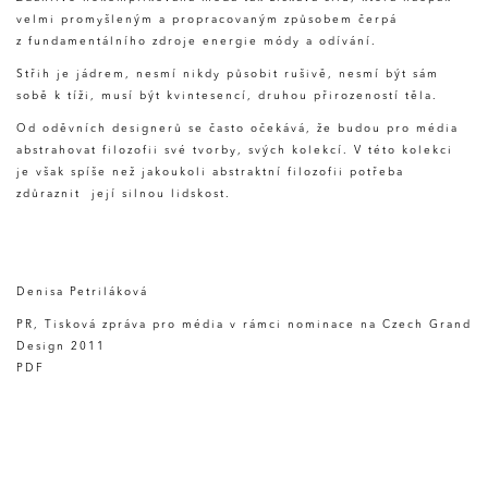
velmi promyšleným a propracovaným způsobem čerpá
z fundamentálního zdroje energie módy a odívání.
Střih je jádrem, nesmí nikdy působit rušivě, nesmí být sám
sobě k tíži, musí být kvintesencí, druhou přirozeností těla.
Od oděvních designerů se často očekává, že budou pro média
abstrahovat filozofii své tvorby, svých kolekcí. V této kolekci
je však spíše než jakoukoli abstraktní filozofii potřeba
zdůraznit její silnou lidskost.
Denisa Petriláková
PR, Tisková zpráva pro média v rámci nominace na Czech Grand
Design 2011
PDF