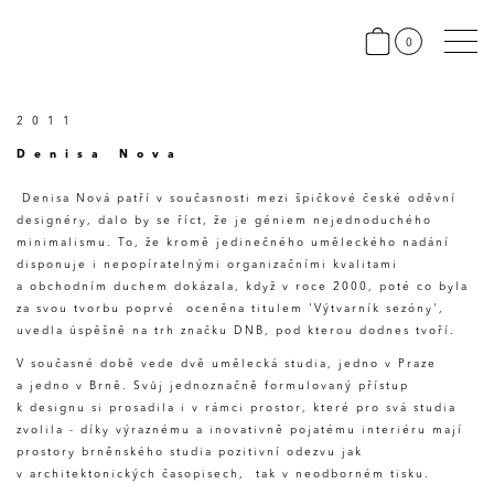
0
2011
Denisa Nova
Denisa Nová patří v současnosti mezi špičkové české oděvní
designéry, dalo by se říct, že je géniem nejednoduchého
minimalismu. To, že kromě jedinečného uměleckého nadání
disponuje i nepopíratelnými organizačními kvalitami
a obchodním duchem dokázala, když v roce 2000, poté co byla
za svou tvorbu poprvé oceněna titulem 'Výtvarník sezóny',
uvedla úspěšně na trh značku DNB, pod kterou dodnes tvoří.
V současné době vede dvě umělecká studia, jedno v Praze
a jedno v Brně. Svůj jednoznačně formulovaný přístup
k designu si prosadila i v rámci prostor, které pro svá studia
zvolila - díky výraznému a inovativně pojatému interiéru mají
prostory brněnského studia pozitivní odezvu jak
v architektonických časopisech, tak v neodborném tisku.