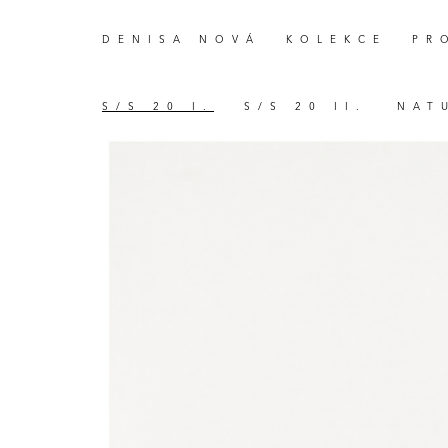
DENISA NOVÁ
KOLEKCE
PR
S/S 20 I.
S/S 20 II.
NAT